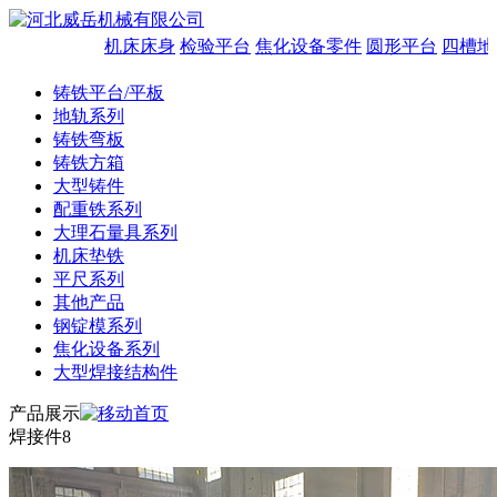
机床床身
检验平台
焦化设备零件
圆形平台
四槽地
铸铁平台/平板
地轨系列
铸铁弯板
铸铁方箱
大型铸件
配重铁系列
大理石量具系列
机床垫铁
平尺系列
其他产品
钢锭模系列
焦化设备系列
大型焊接结构件
产品展示
焊接件8