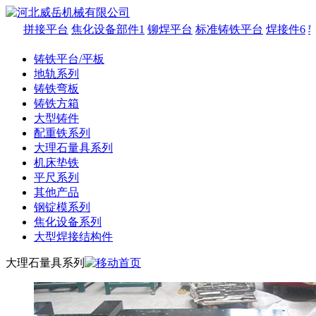
拼接平台
焦化设备部件1
铆焊平台
标准铸铁平台
焊接件6
轻
铸铁平台/平板
地轨系列
铸铁弯板
铸铁方箱
大型铸件
配重铁系列
大理石量具系列
机床垫铁
平尺系列
其他产品
钢锭模系列
焦化设备系列
大型焊接结构件
大理石量具系列