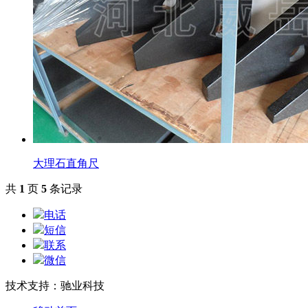
大理石直角尺
共
1
页
5
条记录
电话
短信
联系
微信
技术支持：驰业科技