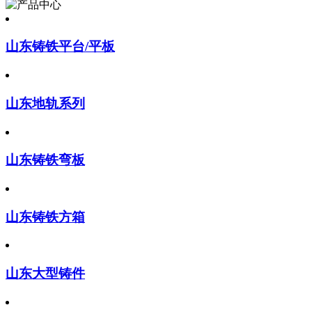
山东铸铁平台/平板
山东地轨系列
山东铸铁弯板
山东铸铁方箱
山东大型铸件