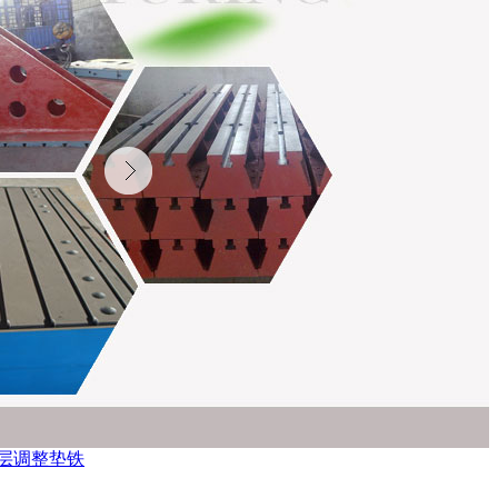
层调整垫铁