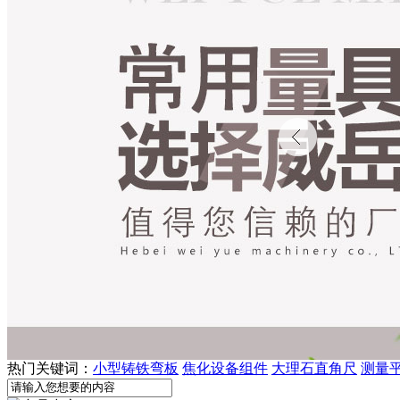
热门关键词：
小型铸铁弯板
焦化设备组件
大理石直角尺
测量