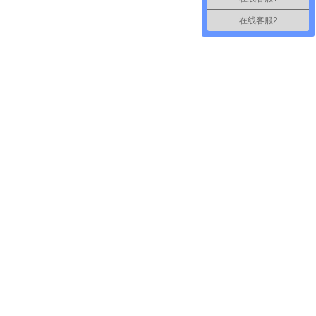
在线客服2