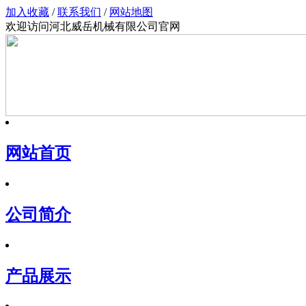
加入收藏
/
联系我们
/
网站地图
欢迎访问河北威岳机械有限公司官网
网站首页
公司简介
产品展示