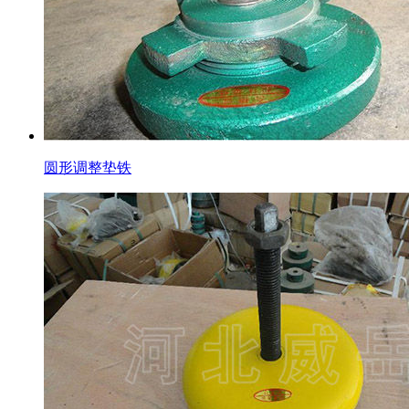
圆形调整垫铁