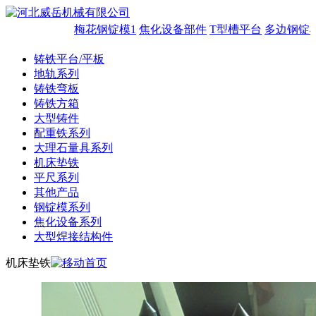
梅花钢锭模1
焦化设备部件
T型槽平台
多边钢锭模
铸铁平台/平板
地轨系列
铸铁弯板
铸铁方箱
大型铸件
配重铁系列
大理石量具系列
机床垫铁
平尺系列
其他产品
钢锭模系列
焦化设备系列
大型焊接结构件
机床垫铁