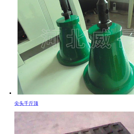
尖头千斤顶