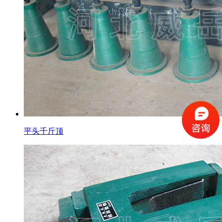
平头千斤顶