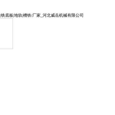
|铁底板|地轨|槽铁/厂家_河北威岳机械有限公司