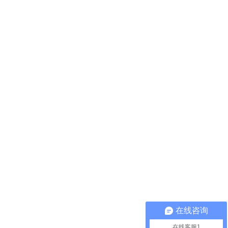
在线咨询
在线客服1