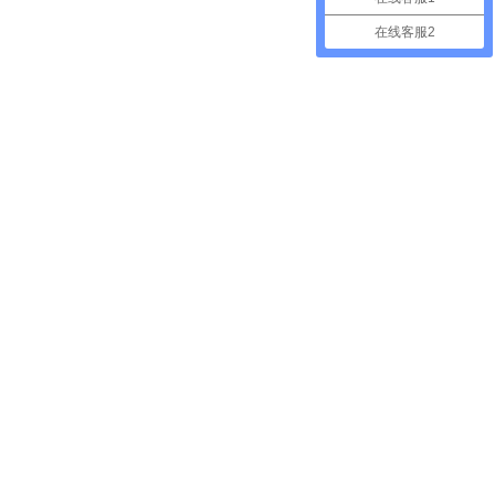
在线客服2