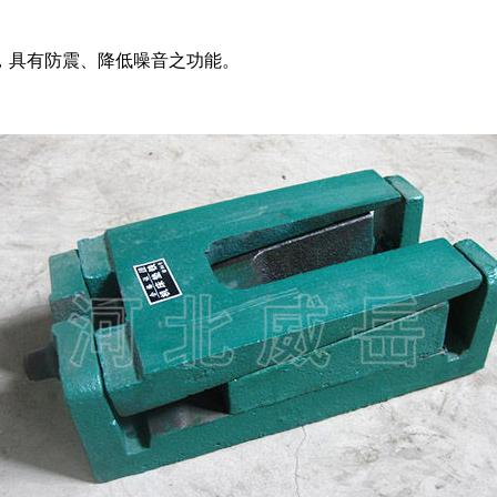
，具有防震、降低噪音之功能。