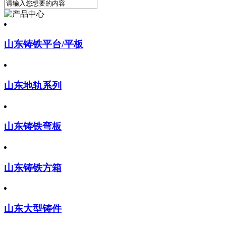
山东铸铁平台/平板
山东地轨系列
山东铸铁弯板
山东铸铁方箱
山东大型铸件