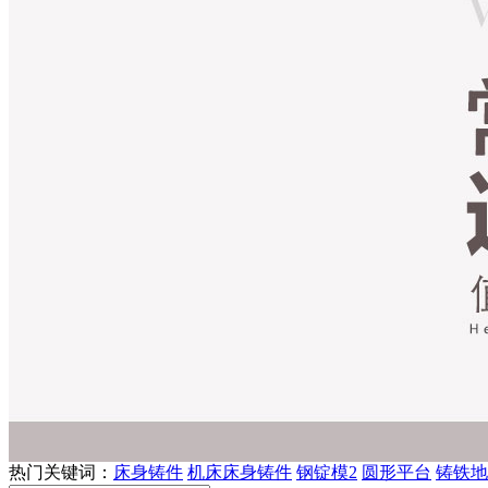
热门关键词：
床身铸件
机床床身铸件
钢锭模2
圆形平台
铸铁地