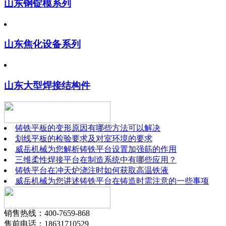
山东钢锭模系列
山东焦化设备系列
山东大型焊接结构件
铸铁平板的变形原因有哪些方法可以解决
划线平板的检验要求及对室环境的要求
威岳机械为您解析铸铁平台设置加强筋的作用
三维柔性焊接平台在制造系统中有哪些应用？
铸铁平台在冲天炉浇注时如何获取高温铁液
威岳机械为您讲述铸铁平台在铸造时需注意的一些事项
销售热线：400-7659-868
售前电话：18631710529