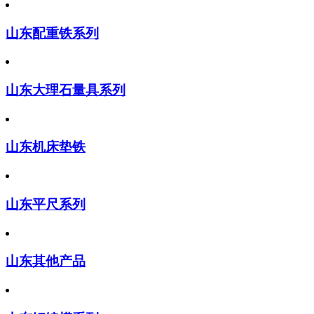
山东配重铁系列
山东大理石量具系列
山东机床垫铁
山东平尺系列
山东其他产品