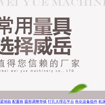
梁地轨
配重铁
圆形调整垫铁
打孔大理石平台
焦化设备组件
机