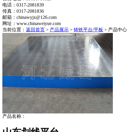
电话：0317-2081839
传真：0317-2081836
邮箱：chinawyjx@126.com
网址：www.chinaweiyue.com
当前位置：
返回首页
>
产品展示
>
铸铁平台/平板
>
产品中心
产品名称：